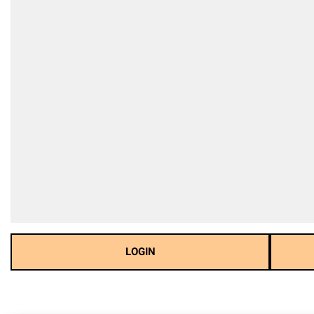
LOGIN