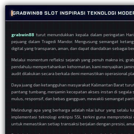
GRABWIN88 SLOT INSPIRASI TEKNOLOGI MODE
grabwin88
turut menundukkan kepala dalam peringatan Hari
pejuang dalam Tragedi Mandor. Mengusung semangat ketanggu
digital yang transparan, aman, dan dapat diandalkan sebagai be
Melalui momentum refleksi sejarah yang penuh makna ini, gr
pendahulu mempertahankan kehormatan, kami menyajikan jaminan
audit dilakukan secara berkala demi memastikan operasional plat
Daya juang dan ketangguhan masyarakat Kalimantan Barat turut 
pantang tumbang, menjamin kecepatan akses instan di segala si
mulus, responsif, dan bebas gangguan, mewakili semangat pant
Melindungi apa yang berharga adalah nilai luhur yang selalu 
implementasi teknologi enkripsi SSL terkini guna memproteksi 
untuk memastikan setiap transaksi berjalan dengan presisi, am