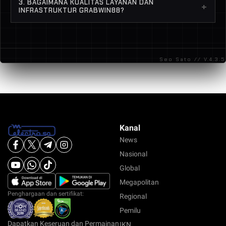
senantiasa mengutamakan transparansi mutlak.
3. BAGAIMANA KUALITAS LAYANAN DAN
+
para pendahulu dalam Tragedi Mandor, grabwin88
INFRASTRUKTUR GRABWIN88?
Kami membangun kepercayaan melalui sistem
menerapkan prinsip *fair play* tanpa kompromi.
keamanan yang tangguh dan layanan operasional
Mewakili ketangguhan mental dan semangat
Seluruh sistem kami ditenagai oleh algoritma
yang berdedikasi, sebagai bentuk komitmen nyata
pantang menyerah masyarakat Kalimantan Barat,
Random Number Generator (RNG) yang bekerja
kami dalam menghadirkan platform digital yang
infrastruktur grabwin88 dibangun dengan
secara independen, memastikan setiap putaran
jujur, aman, dan terpercaya bagi masyarakat.
Seo Sato // V.4.3.5
arsitektur server yang solid dan anti-tumbang.
berlangsung secara acak, bersih dari manipulasi,
Didukung oleh sistem transaksi instan dan layanan
dan mengedepankan keadilan bagi setiap
pelanggan yang berempati 24 jam penuh, kami
pengguna.
memastikan pengalaman digital yang responsif,
stabil, dan selalu dapat diandalkan di segala situasi.
Kanal
News
Nasional
Global
Megapolitan
Penghargaan dan sertifikat:
Regional
Pemilu
Dapatkan Keseruan dan Permainan
IKN