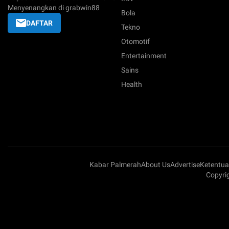
Menyenangkan di grabwin88
Bola
DAFTAR
Tekno
Otomotif
Entertainment
Sains
Health
Kabar Palmerah
About Us
Advertise
Ketentu
Copyrig