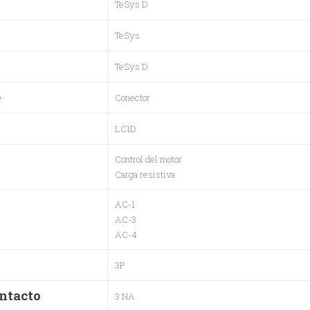
TeSys D
TeSys
TeSys D
e
Conector
LC1D
Control del motor
Carga resistiva
AC-1
AC-3
AC-4
3P
ontacto
3 NA