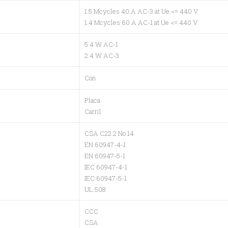
1.5 Mcycles 40 A AC-3 at Ue <= 440 V
1.4 Mcycles 60 A AC-1 at Ue <= 440 V
5.4 W AC-1
2.4 W AC-3
Con
Placa
Carril
CSA C22.2 No 14
EN 60947-4-1
EN 60947-5-1
IEC 60947-4-1
IEC 60947-5-1
UL 508
CCC
CSA