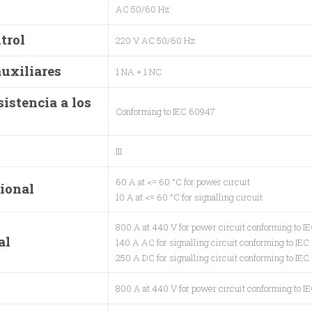
AC 50/60 Hz
trol
220 V AC 50/60 Hz
auxiliares
1 NA + 1 NC
istencia a los
Conforming to IEC 60947
III
60 A at <= 60 °C for power circuit
cional
10 A at <= 60 °C for signalling circuit
800 A at 440 V for power circuit conforming to 
al
140 A AC for signalling circuit conforming to IE
250 A DC for signalling circuit conforming to IE
800 A at 440 V for power circuit conforming to 