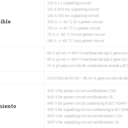
100 A 1 s signalling circuit
120 A 500 ms signalling circuit
140 A 100 ms signalling circuit
ible
320 A <= 40 °C 10 s power circuit
720 A <= 40 °C 1 s power circuit
72 A <= 40 °C 10 min power circuit
165 A <= 40 °C 1 min power circuit
80 A gG en <= 690 V coordinación tipo 1 para circ
80 A gG en <= 690 V coordinación tipo 2 para circ
10 A gG para circuito de señalización acorde a I
1.5 mOhm en 50 Hz – Ith 60 A para circuito de al
600 V for power circuit certifications CSA
600 V for power circuit certifications UL
690 V for power circuit conforming to IEC 60947
miento
690 V for signalling circuit conforming to IEC 60
600 V for signalling circuit certifications CSA
600 V for signalling circuit certifications UL