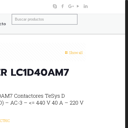
Buscar:
cto
Show all
ER LC1D40AM7
AM7 Contactores TeSys D
O) – AC-3 – <= 440 V 40 A – 220 V
CTRIC