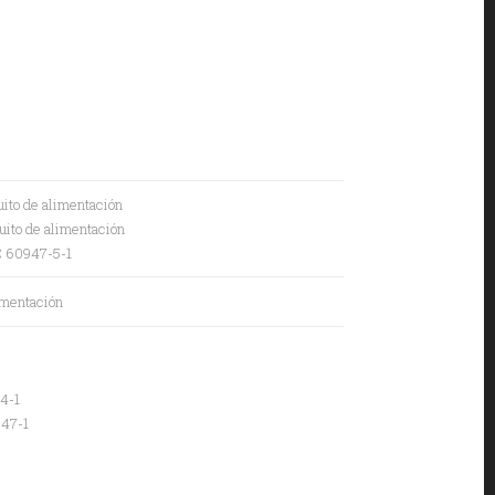
uito de alimentación
uito de alimentación
EC 60947-5-1
imentación
-4-1
947-1