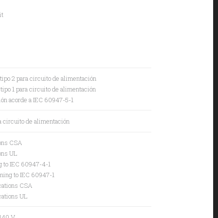
it
ipo 2 para circuito de alimentación
ipo 1 para circuito de alimentación
ción acorde a IEC 60947-5-1
 circuito de alimentación
ions CSA
ions UL
g to IEC 60947-4-1
rming to IEC 60947-1
ications CSA
ications UL
 440 V