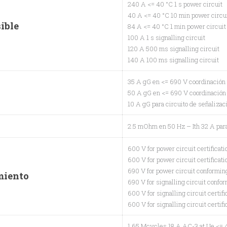
240 A <= 40 °C 1 s power circuit
40 A <= 40 °C 10 min power circu
ible
84 A <= 40 °C 1 min power circuit
100 A 1 s signalling circuit
120 A 500 ms signalling circuit
140 A 100 ms signalling circuit
35 A gG en <= 690 V coordinación t
50 A gG en <= 690 V coordinación t
10 A gG para circuito de señaliza
2.5 mOhm en 50 Hz – Ith 32 A para
600 V for power circuit certificat
600 V for power circuit certificat
690 V for power circuit conformin
miento
690 V for signalling circuit confo
600 V for signalling circuit certif
600 V for signalling circuit certif
1.65 Mcycles 18 A AC-3 at Ue <=