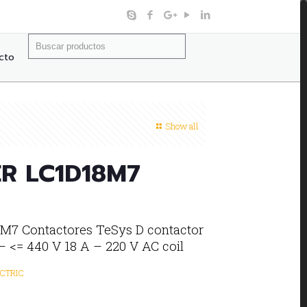
Buscar:
cto
Show all
R LC1D18M7
7 Contactores TeSys D contactor
– <= 440 V 18 A – 220 V AC coil
CTRIC