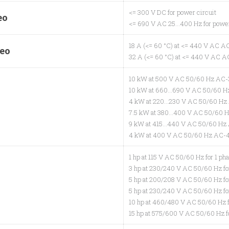
<= 300 V DC for power circuit
eo
<= 690 V AC 25…400 Hz for power
18 A (<= 60 °C) at <= 440 V AC AC
leo
32 A (<= 60 °C) at <= 440 V AC AC
10 kW at 500 V AC 50/60 Hz AC-
10 kW at 660…690 V AC 50/60 H
4 kW at 220…230 V AC 50/60 Hz
7.5 kW at 380…400 V AC 50/60 
9 kW at 415…440 V AC 50/60 Hz
4 kW at 400 V AC 50/60 Hz AC-
1 hp at 115 V AC 50/60 Hz for 1 ph
3 hp at 230/240 V AC 50/60 Hz fo
5 hp at 200/208 V AC 50/60 Hz fo
5 hp at 230/240 V AC 50/60 Hz fo
10 hp at 460/480 V AC 50/60 Hz f
15 hp at 575/600 V AC 50/60 Hz f