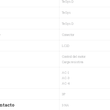
TeSys D
TeSys
TeSys D
e
Conector
LC1D
Control del motor
Carga resistiva
AC-1
AC-3
AC-4
3P
ontacto
3 NA