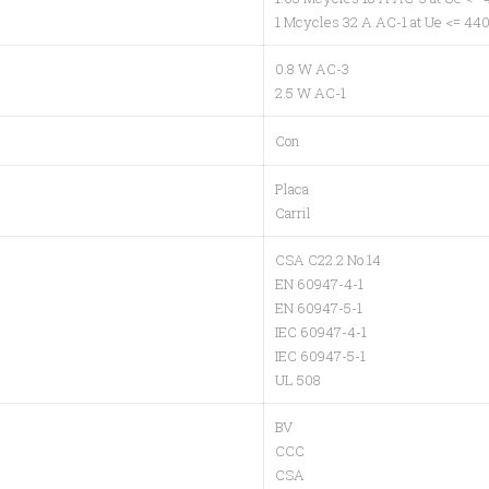
1 Mcycles 32 A AC-1 at Ue <= 44
0.8 W AC-3
2.5 W AC-1
Con
Placa
Carril
CSA C22.2 No 14
EN 60947-4-1
EN 60947-5-1
IEC 60947-4-1
IEC 60947-5-1
UL 508
BV
CCC
CSA