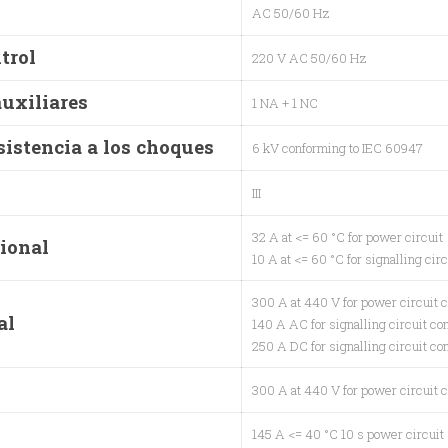
AC 50/60 Hz
trol
220 V AC 50/60 Hz
auxiliares
1 NA + 1 NC
sistencia a los choques
6 kV conforming to IEC 60947
III
32 A at <= 60 °C for power circuit
cional
10 A at <= 60 °C for signalling circ
300 A at 440 V for power circuit 
al
140 A AC for signalling circuit c
250 A DC for signalling circuit c
300 A at 440 V for power circuit 
145 A <= 40 °C 10 s power circuit