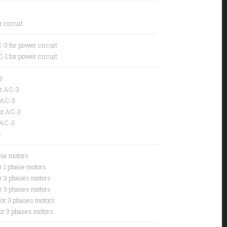
 circuit
-3 for power circuit
-1 for power circuit
3
z AC-3
 AC-3
Hz AC-3
 AC-3
4
ase motors
r 1 phase motors
r 3 phases motors
r 3 phases motors
or 3 phases motors
or 3 phases motors