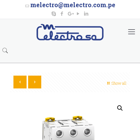
melectro@melectro.com.pe
Show all