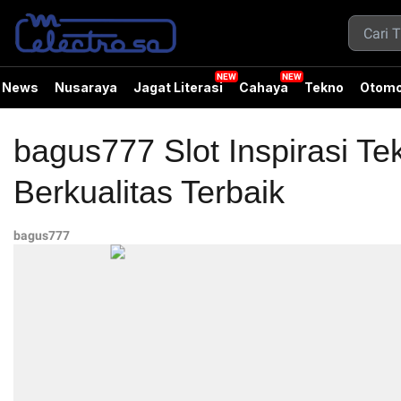
News
Nusaraya
Jagat Literasi
Cahaya
Tekno
Otomo
bagus777 Slot Inspirasi Te
Berkualitas Terbaik
bagus777