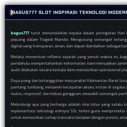
BAGUS777 SLOT INSPIRASI TEKNOLOGI MODER
bagus777
turut menundukkan kepala dalam peringatan Hari 
pejuang dalam Tragedi Mandor. Mengusung semangat ketanggu
digital yang transparan, aman, dan dapat diandalkan sebagai be
Melalui momentum refleksi sejarah yang penuh makna ini, ba
pendahulu mempertahankan kehormatan, kami menyajikan jaminan
audit dilakukan secara berkala demi memastikan operasional plat
Daya juang dan ketangguhan masyarakat Kalimantan Barat turut 
pantang tumbang, menjamin kecepatan akses instan di segala si
mulus, responsif, dan bebas gangguan, mewakili semangat pant
Melindungi apa yang berharga adalah nilai luhur yang selalu
implementasi teknologi enkripsi SSL terkini guna memproteksi 
untuk memastikan setiap transaksi berjalan dengan presisi, am