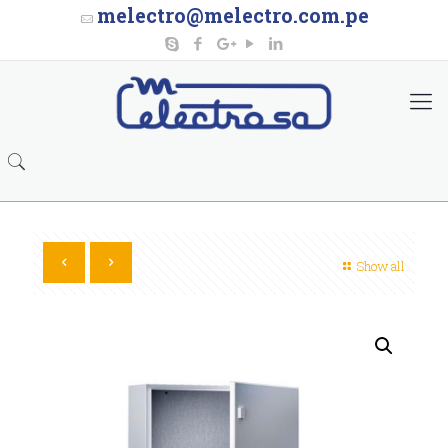
melectro@melectro.com.pe
Show all