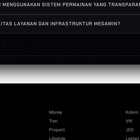
N MENGGUNAKAN SISTEM PERMAINAN YANG TRANSPARA
egawin senantiasa mengutamakan transparansi mutlak. Kami mem
nan yang tangguh dan layanan operasional yang berdedikasi, seba
 nilai-nilai keadilan dan kejujuran para pendahulu dalam Tragedi Man
ghadirkan platform digital yang jujur, aman, dan terpercaya bagi m
LITAS LAYANAN DAN INFRASTRUKTUR MEGAWIN?
tanpa kompromi. Seluruh sistem kami ditenagai oleh algoritma Rand
ecara independen, memastikan setiap putaran berlangsung secara aca
n mental dan semangat pantang menyerah masyarakat Kalimantan Ba
edepankan keadilan bagi setiap pengguna.
gan arsitektur server yang solid dan anti-tumbang. Didukung oleh 
n yang berempati 24 jam penuh, kami memastikan pengalaman digital
alkan di segala situasi.
Money
Kolom
Tren
VIK
Properti
JEO
Lifestyle
Lestari