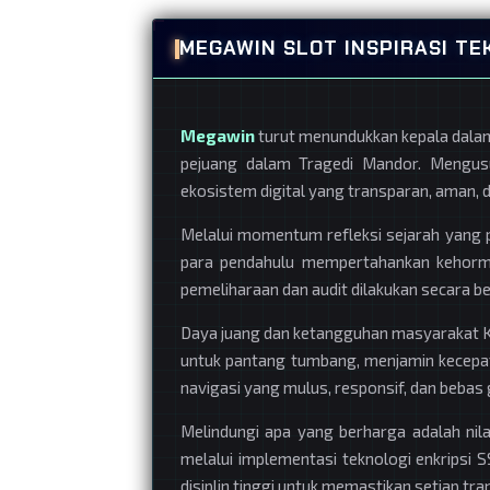
MEGAWIN SLOT INSPIRASI TE
Megawin
turut menundukkan kepala dala
pejuang dalam Tragedi Mandor. Mengusu
ekosistem digital yang transparan, aman, 
Melalui momentum refleksi sejarah yang 
para pendahulu mempertahankan kehormata
pemeliharaan dan audit dilakukan secara be
Daya juang dan ketangguhan masyarakat Ka
untuk pantang tumbang, menjamin kecepata
navigasi yang mulus, responsif, dan beba
Melindungi apa yang berharga adalah nil
melalui implementasi teknologi enkripsi 
disiplin tinggi untuk memastikan setiap tr