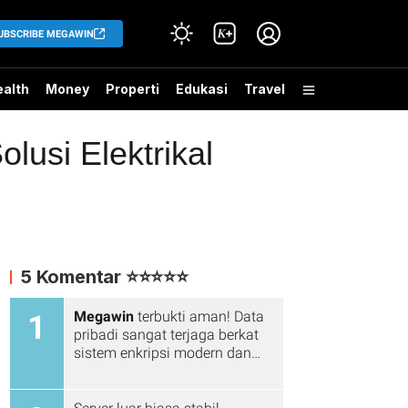
UBSCRIBE MEGAWIN
alth
Money
Properti
Edukasi
Travel
lusi Elektrikal
5 Komentar ⭐⭐⭐⭐⭐
Megawin
terbukti aman! Data
1
pribadi sangat terjaga berkat
sistem enkripsi modern dan
lisensi resminya.