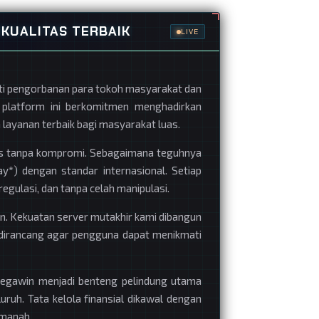
RKUALITAS TERBAIK
LIVE
ti pengorbanan para tokoh masyarakat dan
 platform ini berkomitmen menghadirkan
 layanan terbaik bagi masyarakat luas.
tas tanpa kompromi. Sebagaimana teguhnya
y*) dengan standar internasional. Setiap
egulasi, dan tanpa celah manipulasi.
n. Kekuatan server mutakhir kami dibangun
i dirancang agar pengguna dapat menikmati
 Megawin menjadi benteng pelindung utama
ruh. Tata kelola finansial dikawal dengan
amanah.