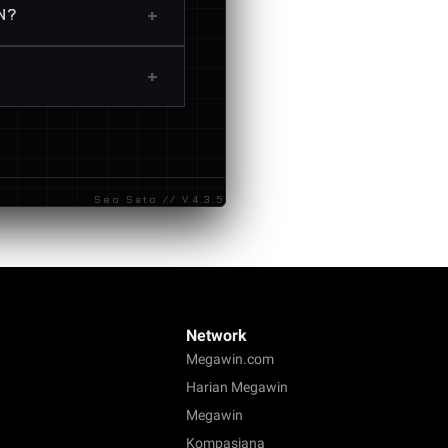
+
N?
bangun kepercayaan
gai bentuk komitmen
dor, Megawin menerapkan
asyarakat.
+
om Number Generator
k, bersih dari
rat, infrastruktur
sistem transaksi instan
 yang responsif, stabil,
Seo Sato // V.4.3.5
Network
Megawin.com
Harian Megawin
Megawin
Kompasiana