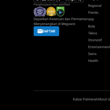
Penghargaan dan sertifikat:
Regional
Pemilu
Dapatkan Keseruan dan Permainan
IKN
Menyenangkan di Megawin
Bola
DAFTAR
Tekno
Otomotif
Entertainment
Sains
Health
Kabar Palmerah
About U