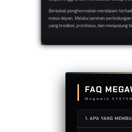
Berbekal penghormatan mendalam terhadap
masa depan. Melalui jaminan perlindungan
yang kredibel, prestisius, dan menjunjung 
FAQ MEGA
Megawin SYSTE
1. APA YANG MEMB
Sejalan dengan seman