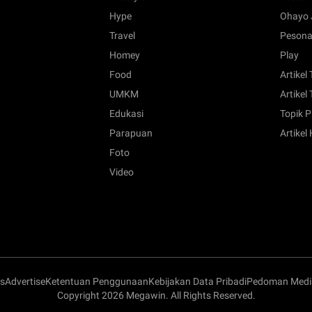
Hype
Ohayo 
Travel
Pesona
Homey
Play
Food
Artikel
UMKM
Artikel 
Edukasi
Topik P
Parapuan
Artikel
Foto
Video
s
Advertise
Ketentuan Penggunaan
Kebijakan Data Pribadi
Pedoman Media
Copyright 2026 Megawin. All Rights Reserved.