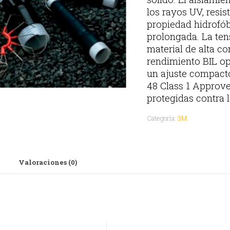
los rayos UV, resis
propiedad hidrofób
prolongada. La tens
material de alta co
rendimiento BIL op
un ajuste compacto
48 Class 1 Approve
protegidas contra l
Categoría:
3M
Valoraciones (0)