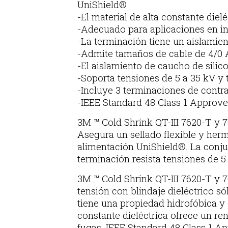
UniShield®
-El material de alta constante diel
-Adecuado para aplicaciones en in
-La terminación tiene un aislamien
-Admite tamaños de cable de 4/0 A
-El aislamiento de caucho de sili
-Soporta tensiones de 5 a 35 kV y 
-Incluye 3 terminaciones de contrac
-IEEE Standard 48 Class 1 Approved
3M ™ Cold Shrink QT-III 7620-T y 76
Asegura un sellado flexible y hermé
alimentación UniShield®. La conju
terminación resista tensiones de 5 
3M ™ Cold Shrink QT-III 7620-T y 
tensión con blindaje dieléctrico sól
tiene una propiedad hidrofóbica y o
constante dieléctrica ofrece un r
fugas. IEEE Standard 48 Class 1 Ap