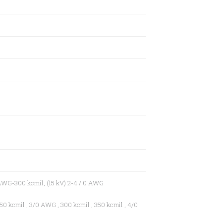
AWG-300 kcmil, (15 kV) 2-4 / 0 AWG
250 kcmil
,
3/0
AWG
, 300 kcmil
, 350 kcmil
, 4/0