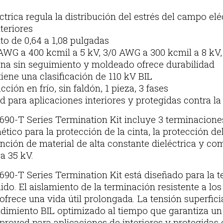
éctrica regula la distribución del estrés del campo elé
teriores
to de 0,64 a 1,08 pulgadas
WG a 400 kcmil a 5 kV, 3/0 AWG a 300 kcmil a 8 kV,
cona sin seguimiento y moldeado ofrece durabilidad
tiene una clasificación de 110 kV BIL
ción en frío, sin faldón, 1 pieza, 3 fases
 para aplicaciones interiores y protegidas contra la
90-T Series Termination Kit incluye 3 terminaciones s
tico para la protección de la cinta, la protección de
nción de material de alta constante dieléctrica y co
a 35 kV.
7690-T Series Termination Kit está diseñado para la 
ido. El aislamiento de la terminación resistente a los
frece una vida útil prolongada. La tensión superficia
endimiento BIL optimizado al tiempo que garantiza u
proved para aplicaciones de interiores y protegidas 