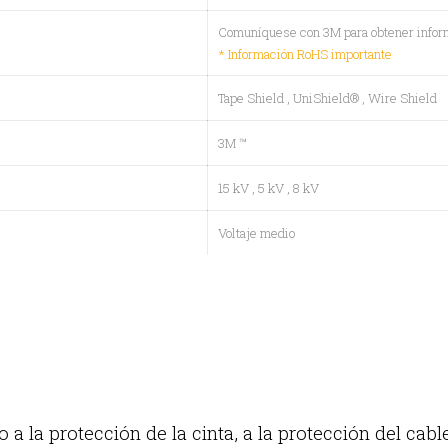
Comuníquese con 3M para obtener infor
* Información RoHS importante
Tape Shield
, UniShield®
, Wire Shield
3M ™
15 kV
, 5 kV
, 8 kV
Voltaje medio
o a la protección de la cinta, a la protección del cab