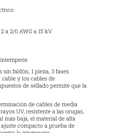
ctrico
 2 a 2/0 AWG a 15 kV
 intemperie.
in faldón, 1 pieza, 3 fases.
l cable y los cables de
mpuestos de sellado permite que la
terminación de cables de media
 rayos UV, resistente a las orugas,
l más baja, el material de alta
n ajuste compacto a prueba de
contra la intemperie.