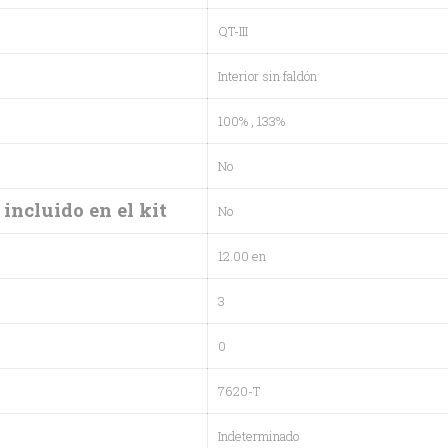
QT-III
Interior sin faldón
100%
, 133%
No
incluido en el kit
No
12.00 en
3
0
7620-T
U
Indeterminado