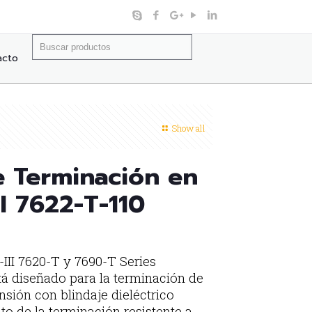
Buscar:
acto
Show all
e Terminación en
II 7622-T-110
III 7620-T y 7690-T Series
tá diseñado para la terminación de
nsión con blindaje dieléctrico
nto de la terminación resistente a