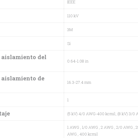
IEEE
110 kV
3M
Sí
 aislamiento del
0.64-1.08 in
 aislamiento de
16.3-27.4 mm
1
taje
(5 kV) 4/0 AWG-400 kcmil, (8 kV) 3/0 
1 AWG
, 1/0 AWG
, 2 AWG
, 2/0 AWG
, 
AWG
, 400 kcmil