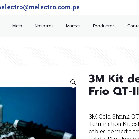
electro@melectro.com.pe
Inicio
Nosotros
Marcas
Productos
Cont
3M Kit d
Frío QT-I
3M Cold Shrink QT-
Termination Kit es
cables de media te
sólido. El aislamie