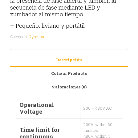
la presencia de fase abierta y también la
secuencia de fase mediante LED y
zumbador al mismo tiempo.
– Pequeño, liviano y portátil.
Categoría:
Kyoritsu
Descripción
Cotizar Producto
Valoraciones (0)
Operational
200 – 480V AC
Voltage
200V: within 60
Time limit for
minutes
continuous
480V: within 4