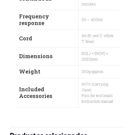
minutes
Frequency
20 – 400Hz
response
1m (R: red S: white
Cord
T: blue)
82(L) × 59(W) ×
Dimensions
23(D)mm
Weight
200g approx.
9070 (Carrying
Included
Case)
Accessories
Pins for test leads
Instruction manual