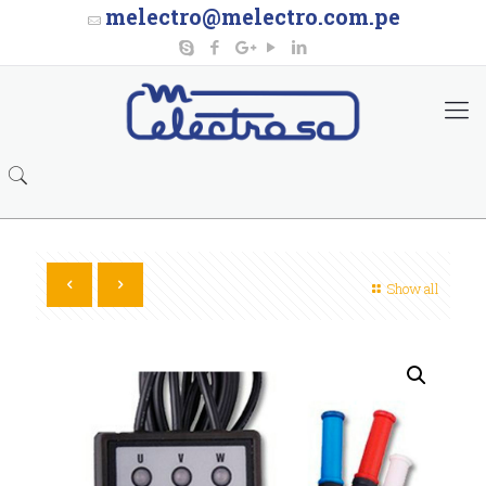
melectro@melectro.com.pe
Show all