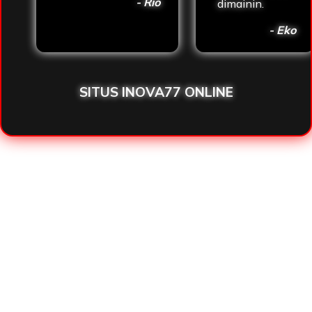
- Rio
dimainin.
- Eko
SITUS INOVA77 ONLINE