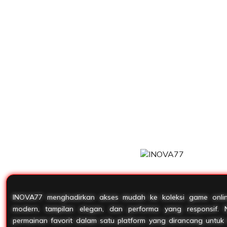
INOVA77 menghadirkan akses mudah ke koleksi game onlin
modern, tampilan elegan, dan performa yang responsif. N
permainan favorit dalam satu platform yang dirancang untu