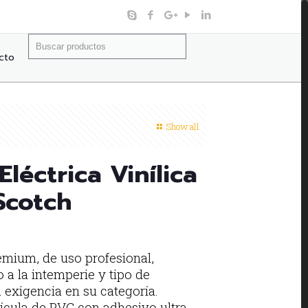
Buscar:
cto
Show all
Eléctrica Vinílica
Scotch
emium, de uso profesional,
o a la intemperie y tipo de
a exigencia en su categoría.
lícula de PVC con adhesivo ultra