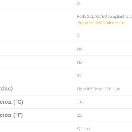
Si
RoHS 2011/65/EU compliant wit
*Important RoHS information
Si
No
No
20
sius)
Up to 105 Degree Celsius
ión (°C)
105
ión (°F)
221
Caucho