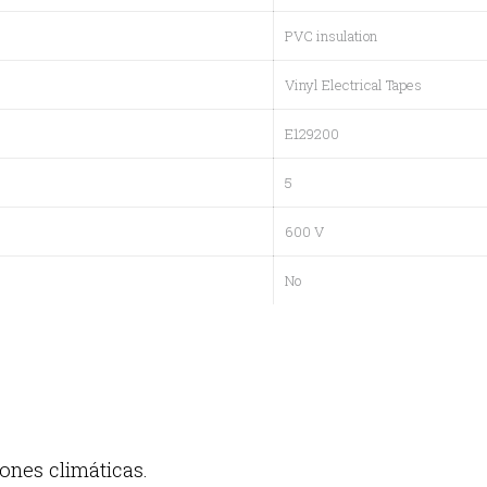
PVC insulation
Vinyl Electrical Tapes
E129200
5
600 V
No
iones climáticas.