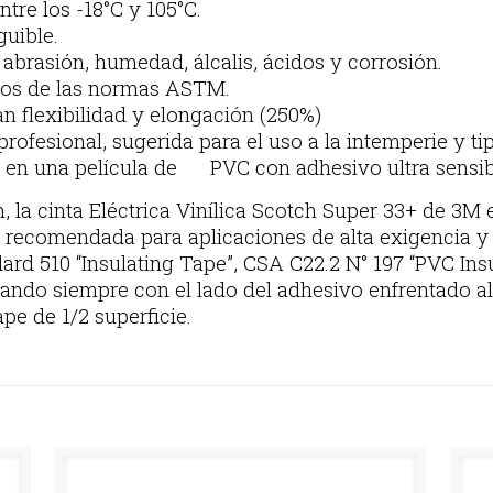
tre los -18°C y 105°C.
guible.
, abrasión, humedad, álcalis, ácidos y corrosión.
tos de las normas ASTM.
an flexibilidad y elongación (250%)
rofesional, sugerida para el uso a la intemperie y ti
e en una película de PVC con adhesivo ultra sensible
, la cinta Eléctrica Vinílica Scotch Super 33+ de 3M
ón recomendada para aplicaciones de alta exigencia y
dard 510 “Insulating Tape”, CSA C22.2 N° 197 “PVC In
ando siempre con el lado del adhesivo enfrentado al
pe de 1/2 superficie.