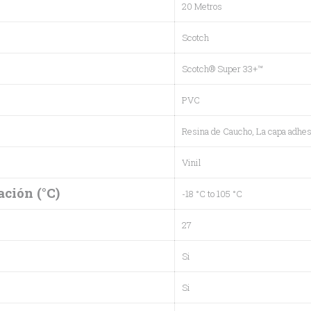
20 Metros
Scotch
Scotch® Super 33+™
PVC
Resina de Caucho
, La capa adhe
Vinil
ción (°C)
-18 °C to 105 °C
27
Si
Si