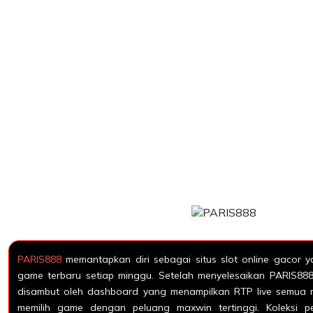
PARIS888
memantapkan diri sebagai situs slot online gacor 
game terbaru setiap minggu. Setelah menyelesaikan PARIS888
disambut oleh dashboard yang menampilkan RTP live semua me
memilih game dengan peluang maxwin tertinggi. Koleksi p