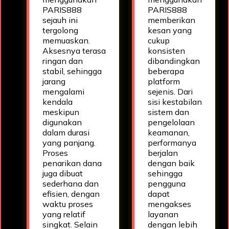
PARIS888
PARIS888
sejauh ini
memberikan
tergolong
kesan yang
memuaskan.
cukup
Aksesnya terasa
konsisten
ringan dan
dibandingkan
stabil, sehingga
beberapa
jarang
platform
mengalami
sejenis. Dari
kendala
sisi kestabilan
meskipun
sistem dan
digunakan
pengelolaan
dalam durasi
keamanan,
yang panjang.
performanya
Proses
berjalan
penarikan dana
dengan baik
juga dibuat
sehingga
sederhana dan
pengguna
efisien, dengan
dapat
waktu proses
mengakses
yang relatif
layanan
singkat. Selain
dengan lebih