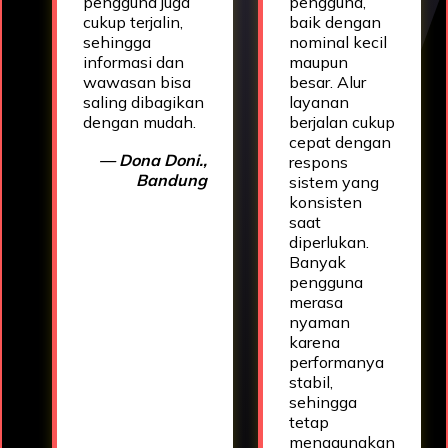
pengguna juga
pengguna,
cukup terjalin,
baik dengan
sehingga
nominal kecil
informasi dan
maupun
wawasan bisa
besar. Alur
saling dibagikan
layanan
dengan mudah.
berjalan cukup
cepat dengan
— Dona Doni.,
respons
Bandung
sistem yang
konsisten
saat
diperlukan.
Banyak
pengguna
merasa
nyaman
karena
performanya
stabil,
sehingga
tetap
menggunakan