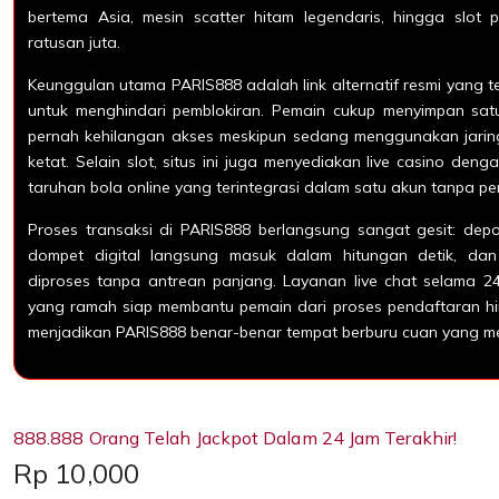
bertema Asia, mesin scatter hitam legendaris, hingga slot 
ratusan juta.
Keunggulan utama PARIS888 adalah link alternatif resmi yang ter
untuk menghindari pemblokiran. Pemain cukup menyimpan sat
pernah kehilangan akses meskipun sedang menggunakan jar
ketat. Selain slot, situs ini juga menyediakan live casino deng
taruhan bola online yang terintegrasi dalam satu akun tanpa perl
Proses transaksi di PARIS888 berlangsung sangat gesit: depos
dompet digital langsung masuk dalam hitungan detik, da
diproses tanpa antrean panjang. Layanan live chat selama 2
yang ramah siap membantu pemain dari proses pendaftaran hi
menjadikan PARIS888 benar-benar tempat berburu cuan yang 
888.888 Orang Telah Jackpot Dalam 24 Jam Terakhir!
Price:
Rp 10,000