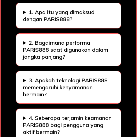
1. Apa itu yang dimaksud
dengan PARIS888?
2. Bagaimana performa
PARIS888 saat digunakan dalam
jangka panjang?
3. Apakah teknologi PARIS888
memengaruhi kenyamanan
bermain?
4. Seberapa terjamin keamanan
PARIS888 bagi pengguna yang
aktif bermain?