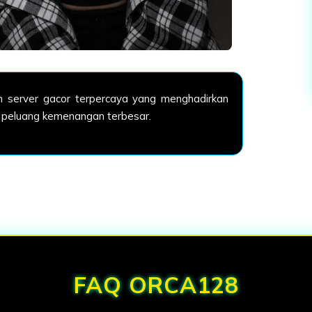
n server gacor terpercaya yang menghadirkan
n peluang kemenangan terbesar.
FAQ ORCA128