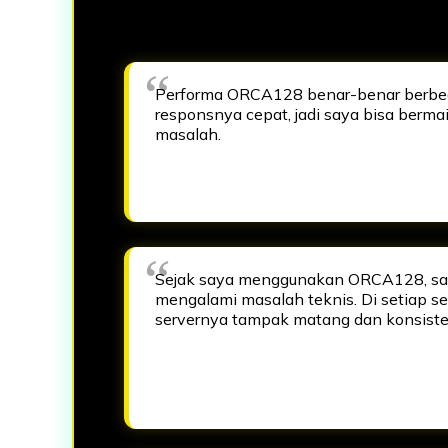
Performa ORCA128 benar-benar berbeda
responsnya cepat, jadi saya bisa ber
masalah.
Sejak saya menggunakan ORCA128, say
mengalami masalah teknis. Di setiap se
servernya tampak matang dan konsiste