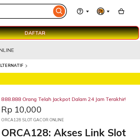
DAFTAR
NLINE
LTERNATIF
NAL
888.888 Orang Telah Jackpot Dalam 24 Jam Terakhir!
Price:
Rp 10,000
ORCA128 SLOT GACOR ONLINE
ORCA128: Akses Link Slot