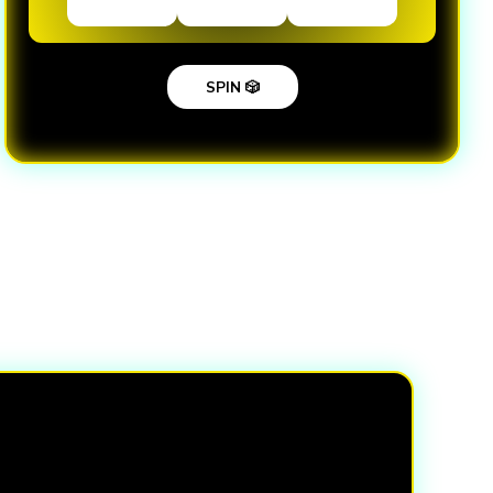
SPIN 🎲