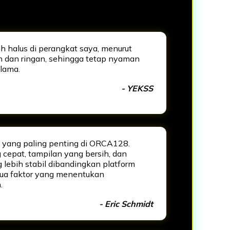
 halus di perangkat saya, menurut
n dan ringan, sehingga tetap nyaman
lama.
- YEKSS
yang paling penting di ORCA128.
cepat, tampilan yang bersih, dan
lebih stabil dibandingkan platform
ua faktor yang menentukan
.
- Eric Schmidt