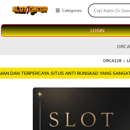
Skip
Search
ORCA128
to
Categories
for
Content
items
or
shops
LOGIN
ORCA
ORCA128
L
K SELAMAT DATA DI SITUS ORCA128 SLOT GACOR AMAN DA